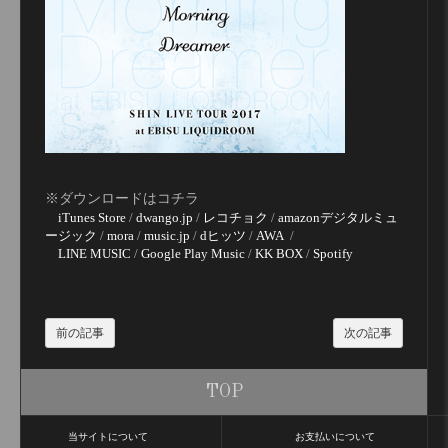
※ダウンロードはコチラ
iTunes Store
/
dwango.jp
/
レコチョク
/
amazonデジタルミュ
ージック
/
mora
/
music.jp
/
dヒッツ
/
AWA
/
LINE MUSIC
/
Google Play Music
/
KK BOX
/
Spotify
前の記事
次の記事
TOP
当サイトについて
お支払いについて