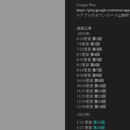
Google Play
https://play.google.com/store/apps
※アプリのダウンロードは無料
連載記事
-2022年-
6/24更新
第1回
7/8更新
第2回
7/22更新
第3回
8/5更新
第4回
8/19更新
第5回
9/2更新
第6回
9/16更新
第7回
9/30更新
第8回
10/14更新
第9回
10/28更新
第10回
11/11更新
第11回
11/25更新
第12回
12/16更新
第13回
12/30更新
第14回
-2023年-
1/13 更新
第15回
1/25 更新
第16回