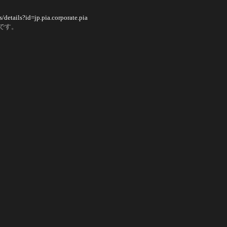
/details?id=jp.pia.corporate.pia
です。