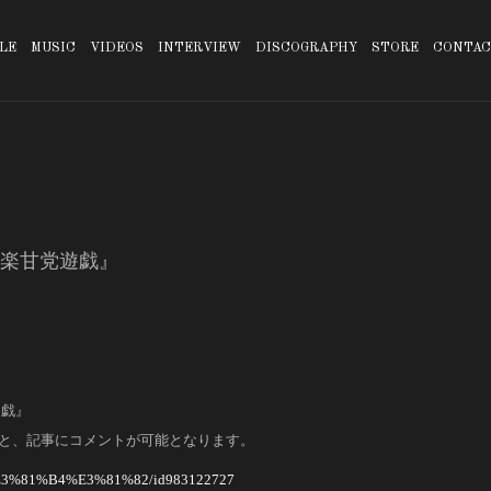
LE
MUSIC
VIDEOS
INTERVIEW
DISCOGRAPHY
STORE
CONTAC
音楽甘党遊戯』
遊戯』
と、記事にコメントが可能となります。
pp/%E3%81%B4%E3%81%82/id983122727