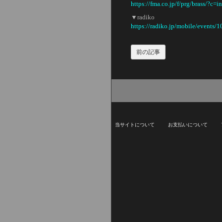
https://fma.co.jp/f/prg/brass/?c=in
▼radiko
https://radiko.jp/mobile/events/
前の記事
当サイトについて
お支払いについて