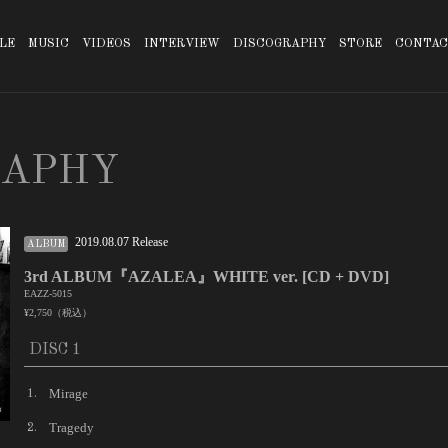
LE
MUSIC
VIDEOS
INTERVIEW
DISCOGRAPHY
STORE
CONTAC
RAPHY
2019.08.07 Release
ALBUM
3rd ALBUM『AZALEA』WHITE ver. [CD + DVD]
EAZZ-5015
¥2,750（税込）
DISC 1
Mirage
1.
Tragedy
2.