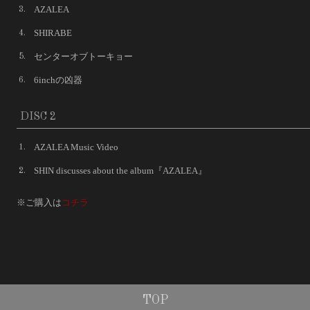
AZALEA
3.
SHIRABE
4.
センターオブトーキョー
5.
6inchの凶器
6.
DISC 2
AZALEA Music Video
1.
SHIN discusses about the album『AZALEA』
2.
※ご購入は
コチラ
TOP